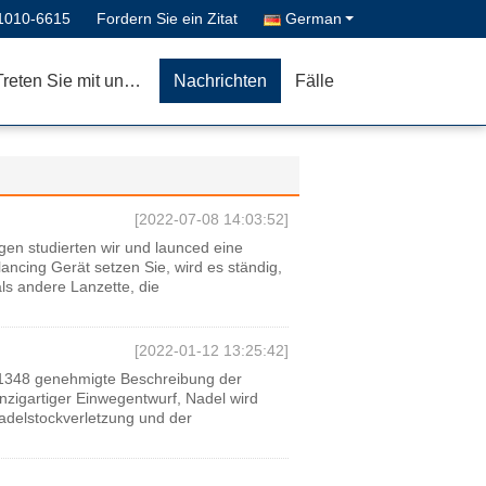
1010-6615
Fordern Sie ein Zitat
German
Treten Sie mit uns in Verbindung
Nachrichten
Fälle
[2022-07-08 14:03:52]
en studierten wir und launced eine
lancing Gerät setzen Sie, wird es ständig,
als andere Lanzette, die
[2022-01-12 13:25:42]
O1348 genehmigte Beschreibung der
nzigartiger Einwegentwurf, Nadel wird
adelstockverletzung und der