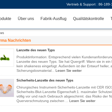
Vertrieb & Support :
86-189-
odukte
Über uns
Fabrik-Ausflug
Qualitätskontrolle
ews
irma Nachrichten
Lanzette des neuen Typs
Produktinformation: Entsprechend vielen Kundenanforderung
Lanzette des neuen Typs. Sie hat Quergriff. Wann sie in ein 
kein shakeness eingefügt. Außerdem ist der Entwurf heller, 
Sicherungslosmaterial...
Lesen Sie weiter
Sicherheits-Lanzette des neuen Typs
Chirurgisches Instrument-Sicherheits-Lanzette mit CER IS
Sicherheits-Blut-Lanzette Eigenschaft:1. maximaler Schutzei
völlig vor und nach Gebrauch abgeschirmt. das Risiko der N
Querverschmutzung zwischen ...
Lesen Sie weiter