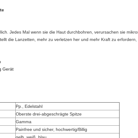
te
indlich. Jedes Mal wenn sie die Haut durchbohren, verursachen sie mik
ellt die Lanzetten, mehr zu verletzen her und mehr Kraft zu erfordern
n
g Gerät
Pp., Edelstahl
Oberste drei-abgeschrägte Spitze
Gamma
Painfree und sicher, hochwertig/Billig
gelb, weiß, blau ......