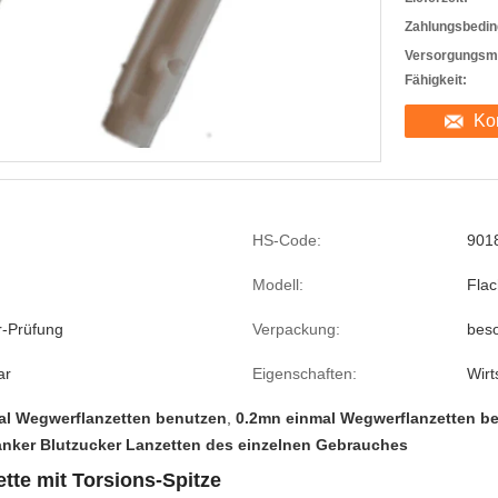
Zahlungsbedin
Versorgungsma
Fähigkeit:
Ko
HS-Code:
901
Modell:
Flac
r-Prüfung
Verpackung:
beso
ar
Eigenschaften:
Wirt
al Wegwerflanzetten benutzen
,
0.2mn einmal Wegwerflanzetten b
anker Blutzucker Lanzetten des einzelnen Gebrauches
ette mit Torsions-Spitze