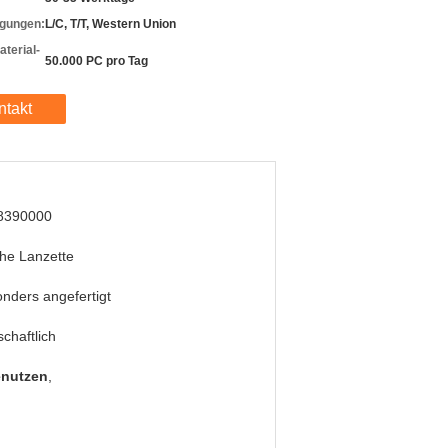
gungen:
L/C, T/T, Western Union
terial-
50.000 PC pro Tag
ntakt
8390000
he Lanzette
nders angefertigt
schaftlich
enutzen
,