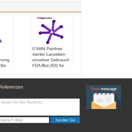
0.5MM Painfree
steriler Lanzetten-
ncing
einzelner Gebrauch
8in
FDA Blut-25G für
Blut Sugar Test
mbar
Funktion:
Blutzuck
en:
Ho
er-Prüfung
Referenzen
Verpackung:
beson
me:
Na
ders angefertigt
ts-Lanz
Soem:
Annehmbar
Eigenschaften:
Pai
e:
26
nfree und sicher
Senden Sie