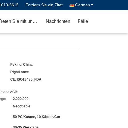
1010-6615
Fordern Sie ein Zitat
German
Treten Sie mit uns in Verbindung
Nachrichten
Fälle
Peking, China
RightLance
CE, ISO13485, FDA
ersand AGB:
nge:
2.000.000
Negotiable
50 PC/Kasten, 10 Kästen/Ctn
30-35 Werktage