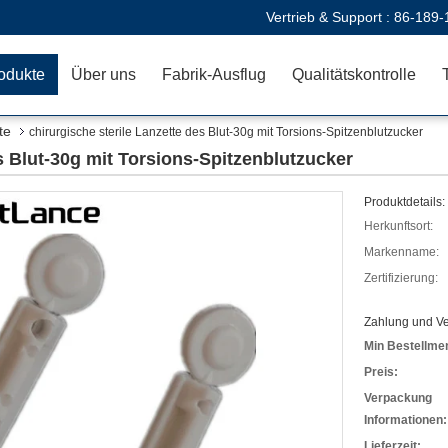
Vertrieb & Support :
86-189-
odukte
Über uns
Fabrik-Ausflug
Qualitätskontrolle
te
chirurgische sterile Lanzette des Blut-30g mit Torsions-Spitzenblutzucker
s Blut-30g mit Torsions-Spitzenblutzucker
Produktdetails:
Herkunftsort:
Markenname:
Zertifizierung:
Zahlung und V
Min Bestellme
Preis:
Verpackung
Informationen:
Lieferzeit: