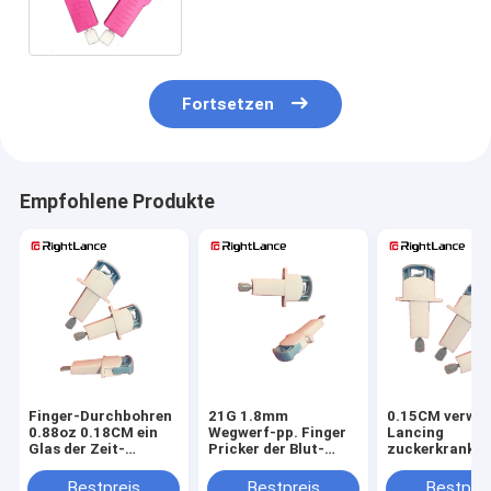
Fortsetzen
Empfohlene Produkte
Finger-Durchbohren
21G 1.8mm
0.15CM verwe
0.88oz 0.18CM ein
Wegwerf-pp. Finger
Lancing
Glas der Zeit-
Pricker der Blut-
zuckerkranke
Gebrauchs-
Lanzetten-für
Selbstwegwerf
Wegwerflanzetten-II
Blutprobe
Gerät-0.95oz 
Bestpreis
Bestpreis
Bestprei