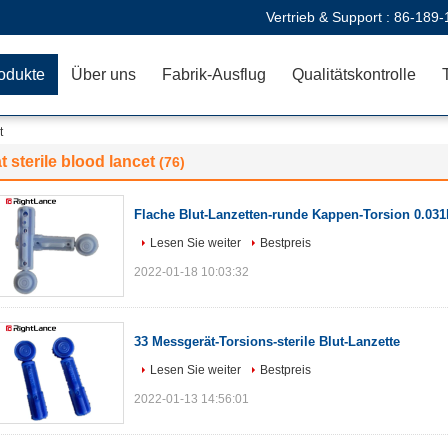
Vertrieb & Support :
86-189-
odukte
Über uns
Fabrik-Ausflug
Qualitätskontrolle
t
at sterile blood lancet
(76)
Flache Blut-Lanzetten-runde Kappen-Torsion 0.031
Lesen Sie weiter
Bestpreis
2022-01-18 10:03:32
33 Messgerät-Torsions-sterile Blut-Lanzette
Lesen Sie weiter
Bestpreis
2022-01-13 14:56:01