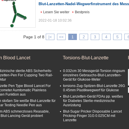
Blut-Lanzetten-Nadel-Wegwerfinstrument des Messg
Lesen Sie weiter
Bestpreis
2022-01-18 10:02:36
Page 1 of 8
|<
<<
1
2
3
4
5
n Blood Lancet
Torsions-Blut-Lanzette
izinische sterile ABS Sicherheits-
0.032cm 30 Messgerät-Torsion ringsum
zetten-Pen For Cupping Two Rail-
einzelnes Gebrauchs-Blut-Lanzetten-
ktur
Gerät für Glukose-Meter
zette Pen Type Blood Lancet For
torsions-Zug-Spitzen-Blut-Lanzette 26G
cometer Aumtomatic Plainless
0.45mm Plastikwegwerf für Glukose
ßen Funktion aus
Blut-Lanzetten-Gerät FDAs pp. weißes
n stoßen Sie weiße Blut-Lanzette für
für Diabetes Sterlie-medizinische
ar Testing Needle Pen aus
Ausrüstung
m ABS schmerzloses Reasable,
Blut-Sugar Pricker Disposable Lancet
 Blut-Lancing Gerät probiert
Pricking-Finger 31G 0.025CM mit
Lanzette