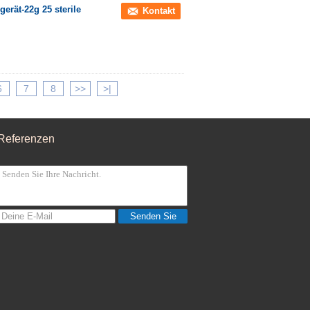
erät-22g 25 sterile
Kontakt
6
7
8
>>
>|
Referenzen
Senden Sie