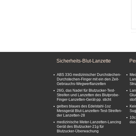
Sicherheits-Blut-Lanzette
Pe
ABS 33G medizinischer Durchstechen-
Med
Durchstechen-Finger mit ein den Zeit-
Lan
Gebrauchs-Wegwerflanzetten
Stru
26G, das Nadel für Blutzucker-Test-
Lan
Streifen und Lanzetten des Blutprobe-
Glu
Finger-Lanzetten-Gerät-pp. sticht
sto
gelbes blaues des Edelstahl-1oz
Kei
Messgerät Blut-Lanzetten-Test-Streifen-
Sug
der Lanzetten-28
10c
medizinische Meter-Lanzetten-Lancing
das
Gerät des Blutzucker-21g für
Blutzucker-Überwachung