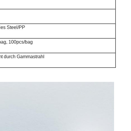
ies Steel/PP
bag, 100pcs/bag
mt durch Gammastrahl