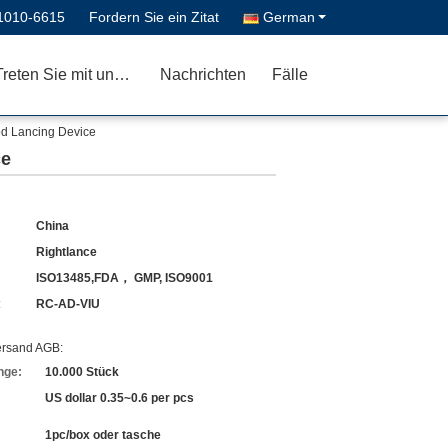
1010-6615
Fordern Sie ein Zitat
German
Treten Sie mit uns in Verbindung
Nachrichten
Fälle
d Lancing Device
ce
China
Rightlance
ISO13485,FDA， GMP, ISO9001
:
RC-AD-VIU
ersand AGB:
nge:
10.000 Stück
US dollar 0.35~0.6 per pcs
1pc/box oder tasche