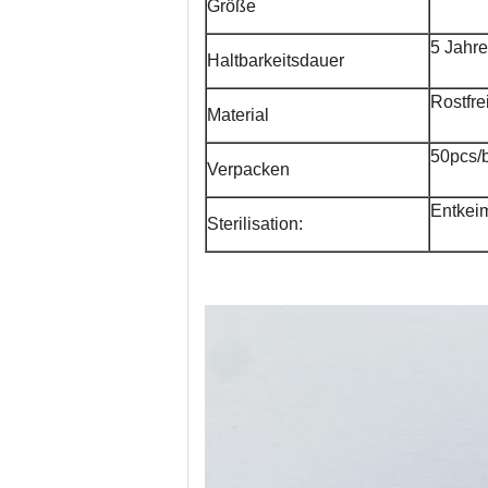
Größe
5 Jahre
Haltbarkeitsdauer
Rostfre
Material
50pcs/
Verpacken
Entkei
Sterilisation: