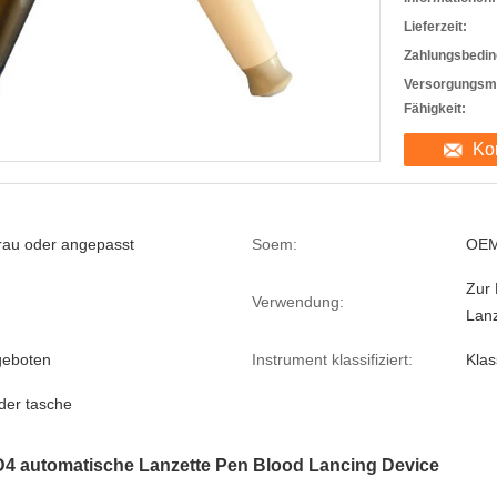
Lieferzeit:
Zahlungsbedin
Versorgungsma
Fähigkeit:
Ko
rau oder angepasst
Soem:
OEM-
Zur
Verwendung:
Lan
geboten
Instrument klassifiziert:
Klas
der tasche
 automatische Lanzette Pen Blood Lancing Device