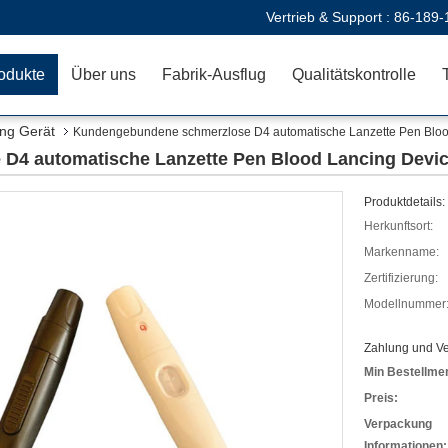
Vertrieb & Support :
86-189-
odukte
Über uns
Fabrik-Ausflug
Qualitätskontrolle
ing Gerät
Kundengebundene schmerzlose D4 automatische Lanzette Pen Bloo
D4 automatische Lanzette Pen Blood Lancing Devi
Produktdetails:
Herkunftsort:
Markenname:
Zertifizierung:
Modellnummer
Zahlung und V
Min Bestellme
Preis:
Verpackung
Informationen: