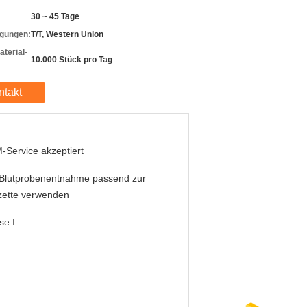
30 ~ 45 Tage
gungen:
T/T, Western Union
terial-
10.000 Stück pro Tag
ntakt
Service akzeptiert
 Blutprobenentnahme passend zur
zette verwenden
se I