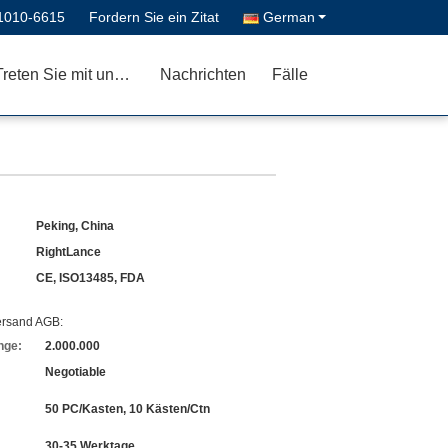
1010-6615
Fordern Sie ein Zitat
German
Treten Sie mit uns in Verbindung
Nachrichten
Fälle
Peking, China
RightLance
CE, ISO13485, FDA
ersand AGB:
nge:
2.000.000
Negotiable
50 PC/Kasten, 10 Kästen/Ctn
30-35 Werktage