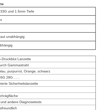
tte
33G und 1.5mm Tiefe
es
Haut unabhängig
bhängig
s-Druckblut Lanzette
durch Gammastrahl
 blau, purpurrot, Orange, schwarz
G 28G ......
vierte Sicherheitslanzette
chrägfläche
 und andere Diagnosetests
sfreundlich