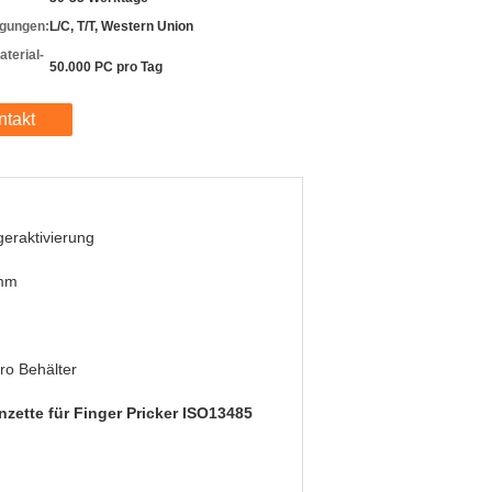
gungen:
L/C, T/T, Western Union
terial-
50.000 PC pro Tag
ntakt
geraktivierung
mm
ro Behälter
nzette für Finger Pricker ISO13485