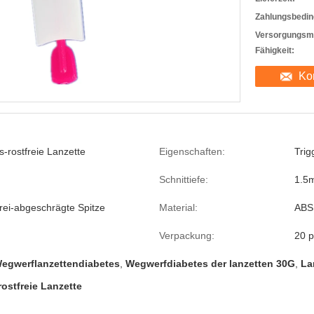
Zahlungsbedin
Versorgungsma
Fähigkeit:
Ko
s-rostfreie Lanzette
Eigenschaften:
Trig
Schnittiefe:
1.5
rei-abgeschrägte Spitze
Material:
ABS
Verpackung:
20 p
egwerflanzettendiabetes
,
Wegwerfdiabetes der lanzetten 30G
,
La
ostfreie Lanzette