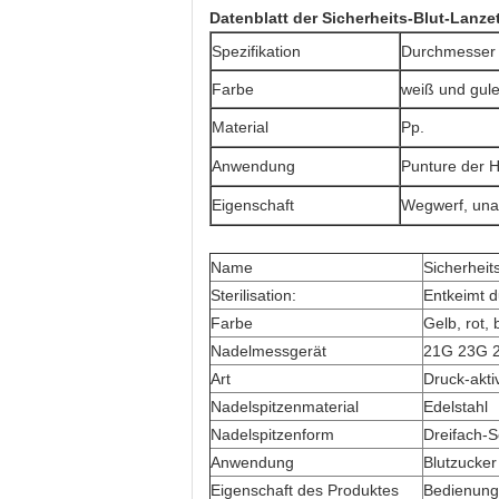
Datenblatt der
Sicherheits-Blut-Lanze
Spezifikation
Durchmesser 
Farbe
weiß und gul
Material
Pp.
Anwendung
Punture der 
Eigenschaft
Wegwerf, una
Name
Sicherheit
Sterilisation:
Entkeimt 
Farbe
Gelb, rot,
Nadelmessgerät
21G 23G 26
Art
Druck-akti
Nadelspitzenmaterial
Edelstahl
Nadelspitzenform
Dreifach-S
Anwendung
Blutzucker
Eigenschaft des Produktes
Bedienung