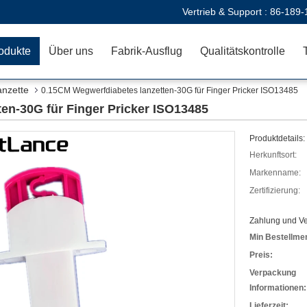
Vertrieb & Support :
86-189-
odukte
Über uns
Fabrik-Ausflug
Qualitätskontrolle
anzette
0.15CM Wegwerfdiabetes lanzetten-30G für Finger Pricker ISO13485
en-30G für Finger Pricker ISO13485
Produktdetails:
Herkunftsort:
Markenname:
Zertifizierung:
Zahlung und V
Min Bestellme
Preis:
Verpackung
Informationen:
Lieferzeit: