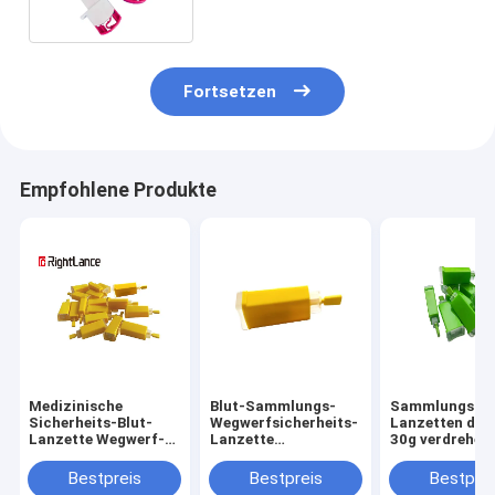
0.059in
Fortsetzen
Empfohlene Produkte
Medizinische
Blut-Sammlungs-
Sammlungs-
Sicherheits-Blut-
Wegwerfsicherheits-
Lanzetten des 
Lanzette Wegwerf-
Lanzette
30g verdrehen 
21g 28g 30g der
medizinisches 23g
die automatis
Produkt-Klassen-II
26g 28g 30g
Druck Sicherhe
Bestpreis
Bestpreis
Bestprei
automatisch
Glukose-Gebr