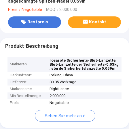
abgeschrägte Spitzen-Nadel 0.059in
Preis：Negotiable
MOQ：2.000.000
Bestpreis
Kontakt
Produkt-Beschreibung
,
rosarote Sicherheits-Blut-Lanzette
Markieren
Blut-Lanzette der Sicherheits-0.03kg
,
sterile Sicherheitslanzette 0.059in
Herkunftsort
Peking, China
Lieferzeit
30-35 Werktage
Markenname
RightLance
Min Bestellmenge
2.000.000
Preis
Negotiable
Sehen Sie mehr an