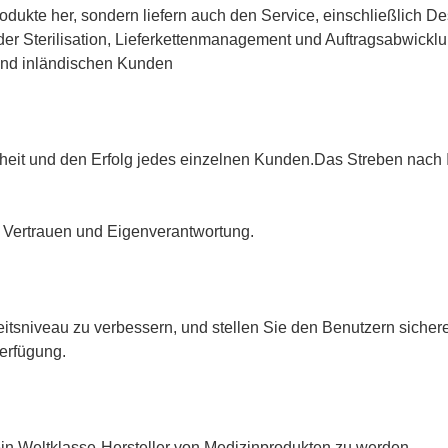
rodukte her, sondern liefern auch den Service, einschließlich D
er Sterilisation, Lieferkettenmanagement und Auftragsabwicklun
 und inländischen Kunden
nheit und den Erfolg jedes einzelnen Kunden.Das Streben nach 
f Vertrauen und Eigenverantwortung.
tsniveau zu verbessern, und stellen Sie den Benutzern sicher
erfügung.
 ein Weltklasse-Hersteller von Medizinprodukten zu werden.