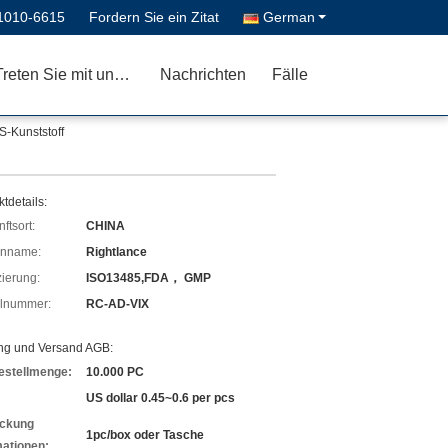
1010-6615
Fordern Sie ein Zitat
German
Treten Sie mit uns in Verbindung
Nachrichten
Fälle
S-Kunststoff
tdetails:
ftsort:
CHINA
enname:
Rightlance
izierung:
ISO13485,FDA， GMP
lnummer:
RC-AD-VIX
ng und Versand AGB:
estellmenge:
10.000 PC
US dollar 0.45~0.6 per pcs
ckung
1pc/box oder Tasche
mationen: