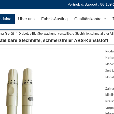
Vertrieb & Support :
86-189-
odukte
Über uns
Fabrik-Ausflug
Qualitätskontrolle
ing Gerät
Diabetes-Blutüberwachung, verstellbare Stechhilfe, schmerzfreier AB
ellbare Stechhilfe, schmerzfreier ABS-Kunststoff
Produk
Herkun
Mark
Zertif
Model
Zahlu
Min B
Preis:
Verpa
Infor