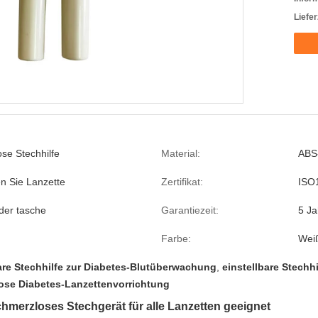
Liefer
se Stechhilfe
Material:
ABS-
n Sie Lanzette
Zertifikat:
ISO
der tasche
Garantiezeit:
5 Ja
Farbe:
Wei
are Stechhilfe zur Diabetes-Blutüberwachung
,
einstellbare Stechh
ose Diabetes-Lanzettenvorrichtung
merzloses Stechgerät für alle Lanzetten geeignet