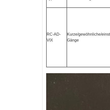
RC-AD-
Kurze/gewöhnliche/einst
VIX
Gänge